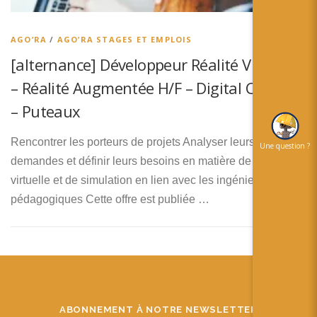
简体中文
日本語
AGO’RA
/
AGO’RA STAGES ET EMPLOIS
[alternance] Développeur Réalité Virtuelle
Español
– Réalité Augmentée H/F – Digital Collège
– Puteaux
Rencontrer les porteurs de projets Analyser leurs
Une question ?
demandes et définir leurs besoins en matière de réalité
virtuelle et de simulation en lien avec les ingénieurs
pédagogiques Cette offre est publiée …
ABONNEMENT À NOTRE NEWSLETTER