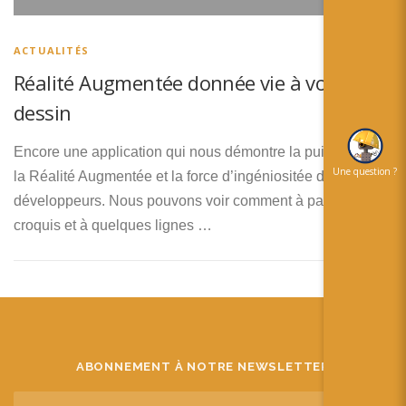
简体中文
日本語
ACTUALITÉS
Réalité Augmentée donnée vie à vos
Español
dessin
Encore une application qui nous démontre la puissance de
Une question ?
la Réalité Augmentée et la force d’ingéniositée des
développeurs. Nous pouvons voir comment à partir d’un
croquis et à quelques lignes …
ABONNEMENT À NOTRE NEWSLETTER