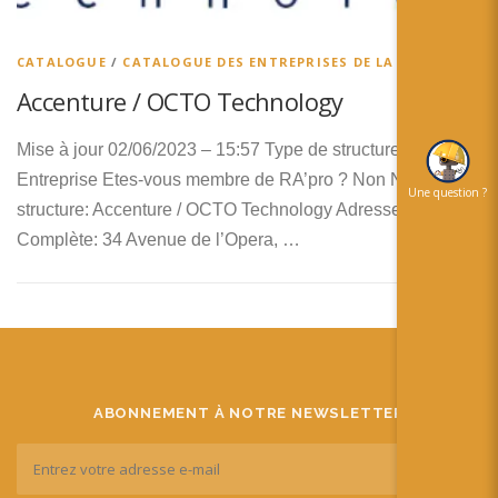
简体中文
日本語
CATALOGUE
/
CATALOGUE DES ENTREPRISES DE LA RA
Accenture / OCTO Technology
Español
Mise à jour 02/06/2023 – 15:57 Type de structure:
Entreprise Etes-vous membre de RA’pro ? Non Nom de la
Une question ?
structure: Accenture / OCTO Technology Adresse
Complète: 34 Avenue de l’Opera, …
ABONNEMENT À NOTRE NEWSLETTER