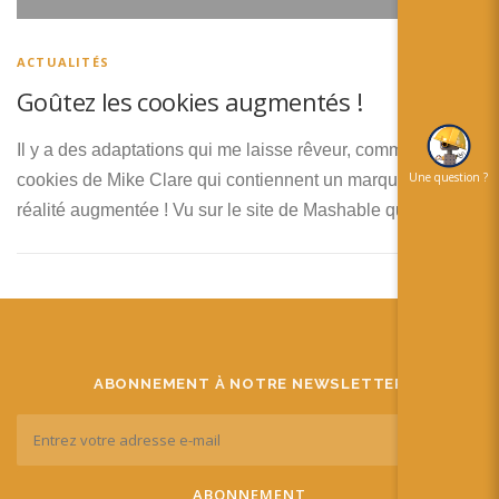
简体中文
日本語
ACTUALITÉS
Goûtez les cookies augmentés !
Español
Il y a des adaptations qui me laisse rêveur, comme les
Une question ?
cookies de Mike Clare qui contiennent un marqueur de
réalité augmentée ! Vu sur le site de Mashable qui …
ABONNEMENT À NOTRE NEWSLETTER