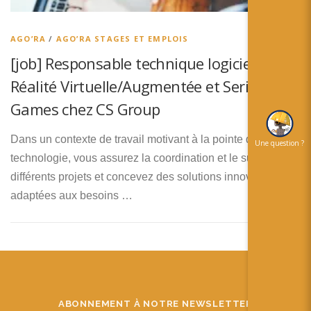
简体中文
日本語
AGO’RA
/
AGO’RA STAGES ET EMPLOIS
[job] Responsable technique logiciel
Español
Réalité Virtuelle/Augmentée et Serious
Games chez CS Group
Dans un contexte de travail motivant à la pointe de la
Une question ?
technologie, vous assurez la coordination et le suivi de
différents projets et concevez des solutions innovantes
adaptées aux besoins …
ABONNEMENT À NOTRE NEWSLETTER