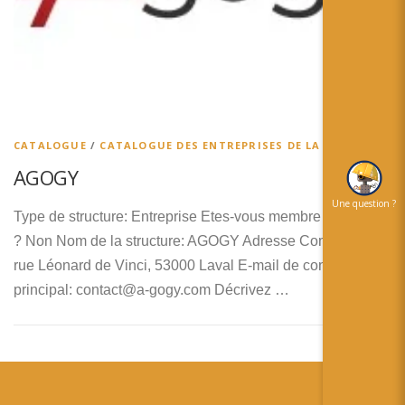
简体中文
日本語
Español
CATALOGUE
/
CATALOGUE DES ENTREPRISES DE LA RA
AGOGY
Une question ?
Type de structure: Entreprise Etes-vous membre de RA’pro
? Non Nom de la structure: AGOGY Adresse Complète: 6
rue Léonard de Vinci, 53000 Laval E-mail de contact
principal: contact@a-gogy.com Décrivez …