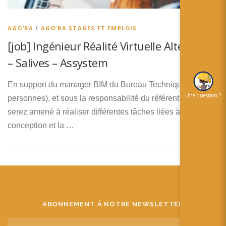
简体中文
日本語
AGO’RA
/
AGO’RA STAGES ET EMPLOIS
[job] Ingénieur Réalité Virtuelle Alternance
Español
– Salives – Assystem
En support du manager BIM du Bureau Technique (8
Une question ?
personnes), et sous la responsabilité du référent VR, vous
serez amené à réaliser différentes tâches liées à la
conception et la …
ABONNEMENT À NOTRE NEWSLETTER