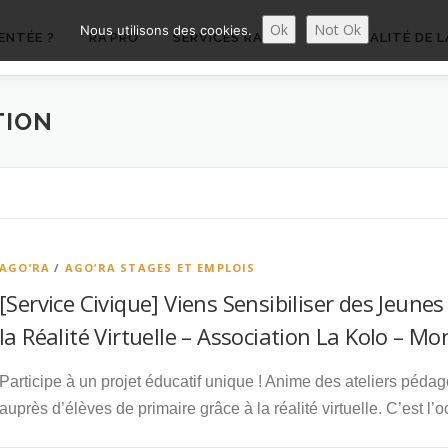
Ok
Not Ok
Nous utilisons des cookies.
ENTÉE ?
RA’PRO
SERVICES RA’PRO
ACTUALITÉ DE L
TION
AGO’RA
/
AGO’RA STAGES ET EMPLOIS
[Service Civique] Viens Sensibiliser des Jeune
la Réalité Virtuelle – Association La Kolo – Mo
Participe à un projet éducatif unique ! Anime des ateliers péd
auprès d’élèves de primaire grâce à la réalité virtuelle. C’est 