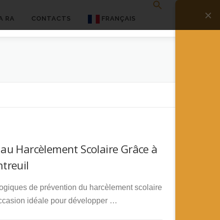
A RA
CONTACTS
FRANÇAIS
English
Français
Deutsch
简体中文
日本語
s au Harcèlement Scolaire Grâce à
Español
ntreuil
agogiques de prévention du harcèlement scolaire
l’occasion idéale pour développer …