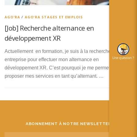
简体中文
日本語
AGO’RA
/
AGO’RA STAGES ET EMPLOIS
[Job] Recherche alternance en
Español
développement XR
Actuellement en formation, je suis à la recherche d’une
Une question ?
entreprise pour effectuer mon alternance en
développement XR. C’est pourquoi je me permets de vous
proposer mes services en tant qu’alternant. …
ABONNEMENT À NOTRE NEWSLETTER