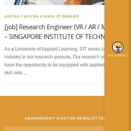
简体中文
日本語
AGO’RA
/
AGO’RA STAGES ET EMPLOIS
[job] Research Engineer (VR / AR / MR) job
Español
– SINGAPORE INSTITUTE OF TECHNOLOGY
As a University of Applied Learning, SIT works closely with
Une question ?
industry in our research pursuits. Our research staff will
have the opportunity to be equipped with applied research
skill sets …
ABONNEMENT À NOTRE NEWSLETTER