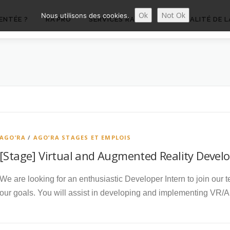
Ok
Not Ok
Nous utilisons des cookies.
ENTÉE ?
RA’PRO
SERVICES RA’PRO
ACTUALITÉ DE L
AGO’RA
/
AGO’RA STAGES ET EMPLOIS
[Stage] Virtual and Augmented Reality Develop
We are looking for an enthusiastic Developer Intern to join our 
our goals. You will assist in developing and implementing VR/