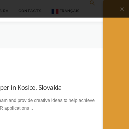
A RA
CONTACTS
FRANÇAIS
English
Français
Deutsch
简体中文
日本語
er in Kosice, Slovakia
Español
team and provide creative ideas to help achieve
AR applications …