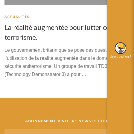
简体中文
日本語
ACTUALITÉS
La réalité augmentée pour lutter contre le
Español
terrorisme.
Le gouvernement britannique se pose des questions sur
Une question ?
l’utilisation de la réalité augmentée dans le domaine de la
sécurité antiterrorisme. Un groupe de travail TD3
(Technology Demonstrator 3) a pour …
ABONNEMENT À NOTRE NEWSLETTER