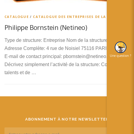
简体中文
日本語
CATALOGUE
/
CATALOGUE DES ENTREPRISES DE LA RA
Philippe Bornstein (Netineo)
Español
Type de structure: Entreprise Nom de la structure: Netineo
Adresse Complète: 4 rue de Noisiel 75116 PARIS France
Une question ?
E-mail de contact principal: pbornstein@netineo.com
Décrivez simplement l’activité de la structure: Collectif de
talents et de …
ABONNEMENT À NOTRE NEWSLETTER