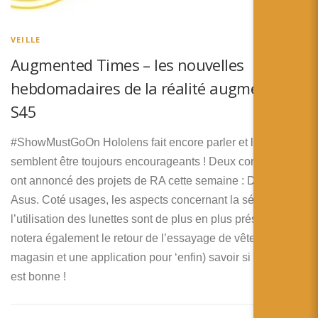
简体中文
日本語
VEILLE
Augmented Times – les nouvelles
Español
hebdomadaires de la réalité augmentée –
S45
#ShowMustGoOn Hololens fait encore parler et les tests
semblent être toujours encourageants ! Deux constructeurs
ont annoncé des projets de RA cette semaine : Dell et
Asus. Coté usages, les aspects concernant la sécurité de
l’utilisation des lunettes sont de plus en plus présents. On
notera également le retour de l’essayage de vêtements en
magasin et une application pour ‘enfin) savoir si votre bière
est bonne !