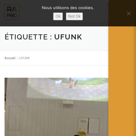
Aller
Nous utilisons des cookies.
au
Menu
contenu
Ok
Not Ok
LA RÉALITÉ AUGMENTÉE ?
RA’PRO
ÉTIQUETTE :
UFUNK
SERVICES RA’PRO
ACTUALITÉ DE LA RA
Accueil
»
UFUNK
CONTACTS
FRANÇAIS
English
Français
Deutsch