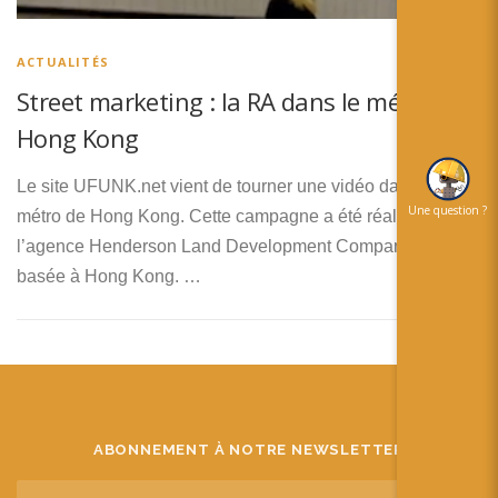
简体中文
日本語
ACTUALITÉS
Street marketing : la RA dans le métro de
Español
Hong Kong
Le site UFUNK.net vient de tourner une vidéo dans le
Une question ?
métro de Hong Kong. Cette campagne a été réalisée par
l’agence Henderson Land Development Company Limited
basée à Hong Kong. …
ABONNEMENT À NOTRE NEWSLETTER