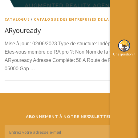
简体中文
日本語
CATALOGUE
/
CATALOGUE DES ENTREPRISES DE LA RA
Español
ARyouready
Mise à jour : 02/06/2023 Type de structure: Indépendant
Etes-vous membre de RA’pro ?: Non Nom de la structure:
Une question ?
ARyouready Adresse Complète: 58 A Route de Pic Ponçon
05000 Gap …
ABONNEMENT À NOTRE NEWSLETTER