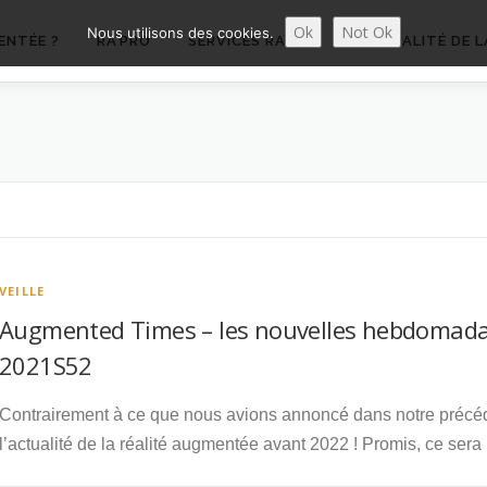
Ok
Not Ok
Nous utilisons des cookies.
ENTÉE ?
RA’PRO
SERVICES RA’PRO
ACTUALITÉ DE L
VEILLE
Augmented Times – les nouvelles hebdomadai
2021S52
Contrairement à ce que nous avions annoncé dans notre précé
l’actualité de la réalité augmentée avant 2022 ! Promis, ce sera