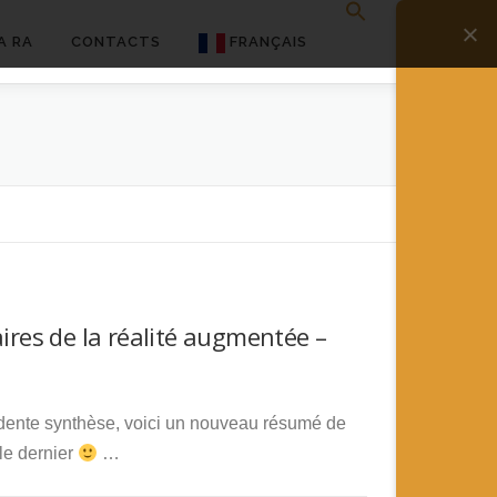
A RA
CONTACTS
FRANÇAIS
English
Français
Deutsch
简体中文
日本語
res de la réalité augmentée –
Español
dente synthèse, voici un nouveau résumé de
 le dernier
…