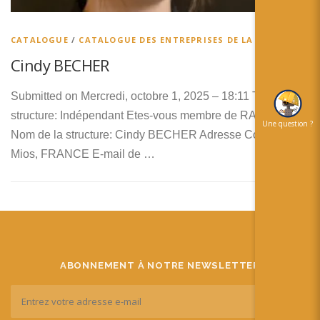
简体中文
日本語
CATALOGUE
/
CATALOGUE DES ENTREPRISES DE LA RA
Cindy BECHER
Español
Submitted on Mercredi, octobre 1, 2025 – 18:11 Type de
structure: Indépendant Etes-vous membre de RA’pro ? Non
Une question ?
Nom de la structure: Cindy BECHER Adresse Complète:
Mios, FRANCE E-mail de …
ABONNEMENT À NOTRE NEWSLETTER