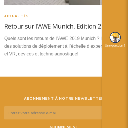
简体中文
日本語
ACTUALITÉS
Retour sur l’AWE Munich, Edition 2019!
Español
Quels sont les retours de l’AWE 2019 Munich ? l’arrivée
Une question ?
des solutions de déploiement à l’échelle d’experiences AR
et VR, devices et techno agnostique!
ABONNEMENT À NOTRE NEWSLETTER