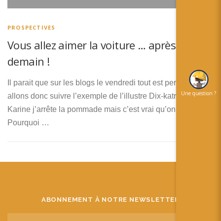
简体中文
日本語
PROSPECTIVES
Vous allez aimer la voiture … après
Español
demain !
Il parait que sur les blogs le vendredi tout est permis ! Nous
Une question ?
allons donc suivre l’exemple de l’illustre Dix-katre. Bon ok
Karine j’arrête la pommade mais c’est vrai qu’on t’adore !
Pourquoi …
ABONNEMENT À NOTRE NEWSLETTER