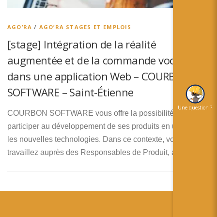
简体中文
日本語
AGO’RA
/
AGO’RA STAGES ET EMPLOIS
[stage] Intégration de la réalité
Español
augmentée et de la commande vocale
dans une application Web – COURBON
SOFTWARE – Saint-Étienne
Une question ?
COURBON SOFTWARE vous offre la possibilité de
participer au développement de ses produits en utilisant
les nouvelles technologies. Dans ce contexte, vous
travaillez auprès des Responsables de Produit, au sein …