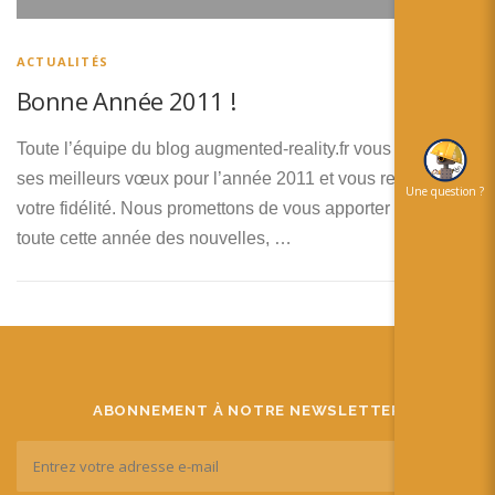
简体中文
日本語
ACTUALITÉS
Bonne Année 2011 !
Español
Toute l’équipe du blog augmented-reality.fr vous présente
ses meilleurs vœux pour l’année 2011 et vous remercie de
Une question ?
votre fidélité. Nous promettons de vous apporter encore
toute cette année des nouvelles, …
ABONNEMENT À NOTRE NEWSLETTER