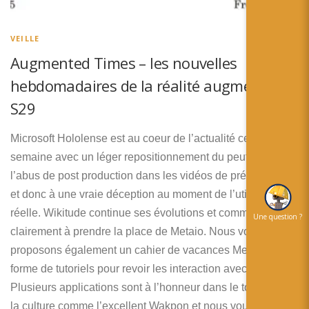
简体中文
日本語
VEILLE
Augmented Times – les nouvelles
Español
hebdomadaires de la réalité augmentée –
S29
Microsoft Hololense est au coeur de l’actualité cette
semaine avec un léger repositionnement du peut être à
l’abus de post production dans les vidéos de présentation
et donc à une vraie déception au moment de l’utilisation
réelle. Wikitude continue ses évolutions et commence
Une question ?
clairement à prendre la place de Metaio. Nous vous
proposons également un cahier de vacances Meta sous
forme de tutoriels pour revoir les interaction avec Unity.
Plusieurs applications sont à l’honneur dans le tourisme et
la culture comme l’excellent Wakpon et nous vous invitons