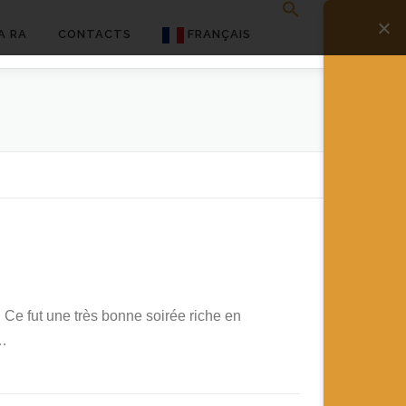
A RA
CONTACTS
FRANÇAIS
English
Français
Deutsch
简体中文
日本語
Español
s. Ce fut une très bonne soirée riche en
 …