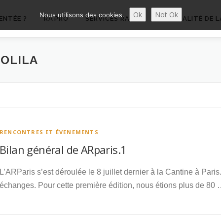
Ok
Not Ok
Nous utilisons des cookies.
ENTÉE ?
RA’PRO
SERVICES RA’PRO
ACTUALITÉ DE L
OLILA
RENCONTRES ET ÉVENEMENTS
Bilan général de ARparis.1
L’ARParis s’est déroulée le 8 juillet dernier à la Cantine à Pari
échanges. Pour cette première édition, nous étions plus de 80