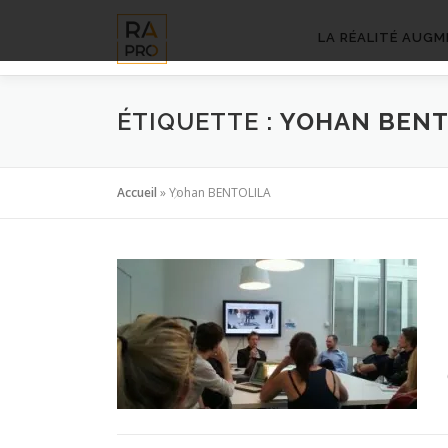
Aller
au
LA RÉALITÉ AUGM
contenu
ÉTIQUETTE :
YOHAN BENT
Accueil
»
Yohan BENTOLILA