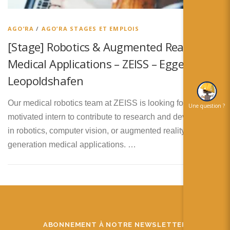
简体中文
日本語
AGO’RA
/
AGO’RA STAGES ET EMPLOIS
[Stage] Robotics & Augmented Reality for
Español
Medical Applications – ZEISS – Eggenstein-
Leopoldshafen
Our medical robotics team at ZEISS is looking for a highly
Une question ?
motivated intern to contribute to research and development
in robotics, computer vision, or augmented reality for next-
generation medical applications. …
ABONNEMENT À NOTRE NEWSLETTER