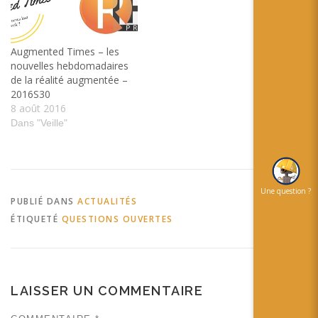
are the innovations 2010 in
déformation des organes
the domain of…
internes pour…
Augmented Times – les
nouvelles hebdomadaires
de la réalité augmentée –
2016S30
8 août 2016
Dans "Veille"
Une question ?
PUBLIÉ DANS
ACTUALITÉS
ÉTIQUETÉ
QUESTIONS OUVERTES
LAISSER UN COMMENTAIRE