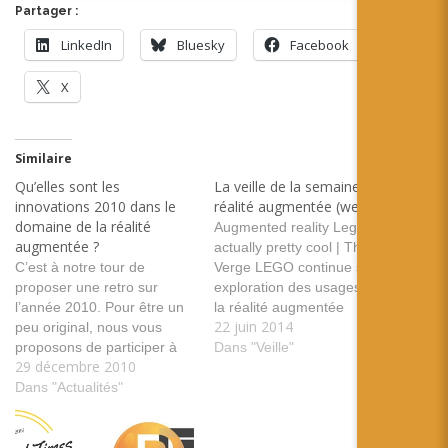
Partager :
LinkedIn
Bluesky
Facebook
X
Similaire
Qu’elles sont les
La veille de la semaine en
innovations 2010 dans le
réalité augmentée (weekly)
domaine de la réalité
Augmented reality Lego is
augmentée ?
actually pretty cool | The
C’est à notre tour de
Verge LEGO continue son
proposer une retro sur
exploration des usages de
l’année 2010. Pour être un
la réalité augmentée
22 juin 2014
peu original, nous vous
tags:lego jeu jouet usage
proposons de participer à
construction Towards an
Dans "Veille"
29 décembre 2010
cette rétro. Donc selon
Accurate Tracking of Liver
vous, qu’elles sont les
Dans "Actualités"
Tumors for Augmented
innovations 2010 dans le
Reality in Robotic Assisted
domaine de la réalité
Surgery Description d'une
augmentée ? For you, what
méthode de tracking de