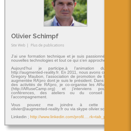
简体中文
日本語
Español
Olivier Schimpf
Site Web
|
Plus de publications
J’ai une formation technique et je suis passionné par les
nouvelles technologies et tout ce qui s’en approche.
Aujourd’hui je participe,à l’animation du blog
http://augmented-reality.fr. En 2011, nous avons créé avec
Gregory Maubon, l’association de promotion de la réalité
augmentée RA’pro dont je suis le président. Dans le cadre
des activités de RA’pro, je co-organise les ARuseCamp
(http://ARuseCamp.org) et j'interviens pour des
conférences, des ateliers ou du conseil et de
l'accompagnement.
Vous pouvez me joindre à cette adresse
olivier@augmented-reality.fr ou via skype olivier.schimpf
Linkedin ;
http://www.linkedin.com/profil.....rk=tab_pro