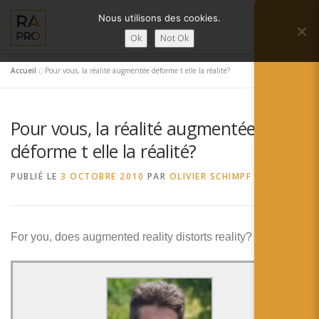
Aller
Nous utilisons des cookies.
au
Menu
contenu
Ok
Not Ok
Accueil
»
Pour vous, la réalité augmentée déforme t elle la réalité?
LA RÉALITÉ AUGMENTÉE ?
RA’PRO
Pour vous, la réalité augmentée
SERVICES RA’PRO
ACTUALITÉ DE LA RA
déforme t elle la réalité?
PUBLIÉ LE
3 OCTOBRE 2010
PAR
OLIVIER SCHIMPF
CONTACTS
FRANÇAIS
English
For you, does augmented reality distorts reality?
Français
Deutsch