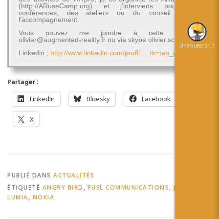
(http://ARuseCamp.org) et j'interviens pour des
conférences, des ateliers ou du conseil et de
l'accompagnement.
Vous pouvez me joindre à cette adresse
olivier@augmented-reality.fr ou via skype olivier.schimpf
Une question ?
Linkedin ;
http://www.linkedin.com/profil.....rk=tab_pro
Partager :
LinkedIn
Bluesky
Facebook
X
PUBLIÉ DANS
ACTUALITÉS
ÉTIQUETÉ
ANGRY BIRD
,
FUEL COMMUNICATIONS
,
JCDECAUX
,
LUMIA
,
NOKIA