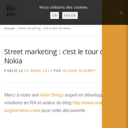
Aller
Nous utilisons des cookies.
au
Menu
contenu
Ok
Not Ok
Accueil
»
Street marketing : c’est le tour de Nokia
LA RÉALITÉ AUGMENTÉE ?
RA’PRO
Street marketing : c’est le tour de
SERVICES RA’PRO
ACTUALITÉ DE LA RA
Nokia
PUBLIÉ LE
25 MARS 2012
PAR
OLIVIER SCHIMPF
CONTACTS
FRANÇAIS
English
Merci à notre ami
Alain Brégy
expert en développement de
solutions en RA et auteur du blog
http://www.realites-
Français
augmentees.com/
pour cette découverte :
Deutsch