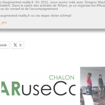
http://augmented-reality.fr. En 2011, nous avons créé avec Gregory Mau
président. Dans le cadre des activités de RA’pro, je co-organise les A
rs ou du conseil et de l'accompagnement.
ugmented-reality.fr ou via skype olivier.schimpf
b_pro
book
X