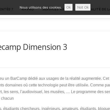
Ok
Not Ok
Nous utilisons des cookies.
ENTÉE ?
RA’PRO
SERVICES RA’PRO
ACTUALITÉ DE L
secamp Dimension 3
 lieu un BarCamp dédié aux usages de la réalité augmentée. Cet
ents domaines où cette technologie peut être utilisée. Comme p
art, les sens, l’audiovisuel, les musées, … Le programme des se
e chacun
 étudiants chercheurs, ingénieurs, amateurs, étudiants, blogue