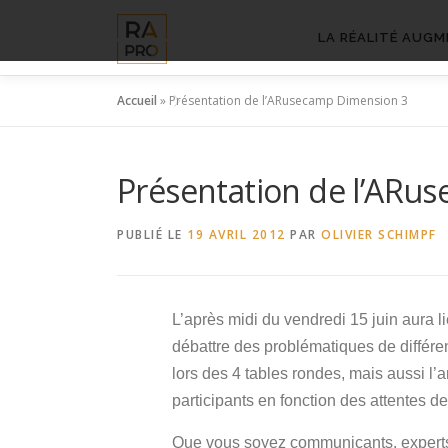
Aller
au
LA RÉALITÉ AUGM
contenu
Accueil
»
Présentation de l’ARusecamp Dimension 3
Présentation de l’ARu
PUBLIÉ LE
19 AVRIL 2012
PAR
OLIVIER SCHIMPF
L’après midi du vendredi 15 juin aura
débattre des problématiques de différ
lors des 4 tables rondes, mais aussi l’
participants en fonction des attentes d
Que vous soyez communicants, experts,