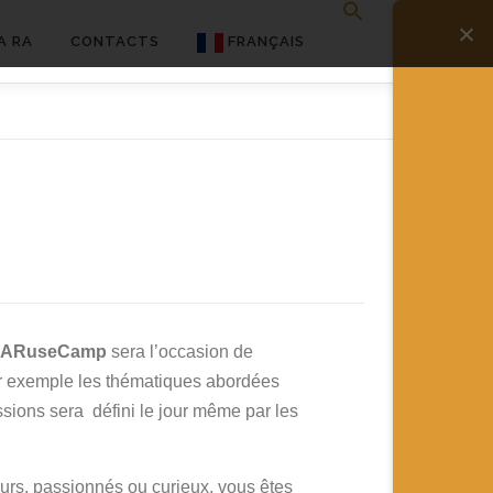
A RA
CONTACTS
FRANÇAIS
English
Français
Deutsch
简体中文
日本語
Español
ARuseCamp
sera l’occasion de
ar exemple les thématiques abordées
ssions sera défini le jour même par les
urs, passionnés ou curieux, vous êtes