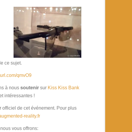
e ce sujet.
epurl.com/qmvO9
ons à nous
soutenir
sur
Kiss Kiss Bank
t intéressantes !
r officiel de cet événement. Pour plus
augmented-reality.fr
nous vous offrons: