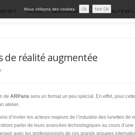
Ok
Not Ok
Nous utilisons des cookies.
ENTÉE ?
RA’PRO
SERVICES RA’PRO
ACTUALITÉ DE L
es de réalité augmentée
F
on de
ARParis
sera un format un peu spécial. En effet, pour cet
n atelier.
isi d’inviter les acteurs majeurs de l’industrie des lunettes d
endront parler de leurs avancées technologiques au cours d’une 
teragir avec les professionnels de ces grands groupes internati