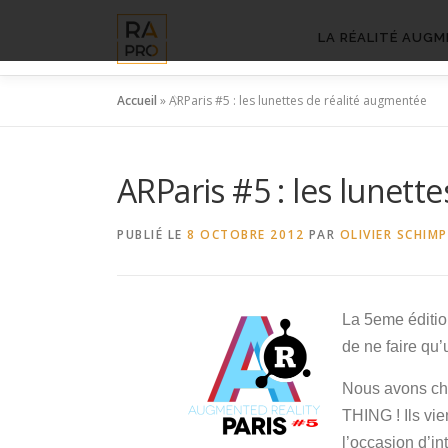
Aller
au
LA RÉALITÉ AUGM
contenu
Accueil
»
ARParis #5 : les lunettes de réalité augmentée
ARParis #5 : les lunett
PUBLIÉ LE
8 OCTOBRE 2012
PAR
OLIVIER SCHIMP
La 5eme éditi
de ne faire qu’u
Nous avons cho
THING ! Ils vi
l’occasion d’in