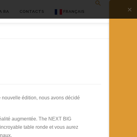
A RA
CONTACTS
FRANÇAIS
English
Français
Deutsch
简体中文
日本語
Español
te nouvelle édition, nous avons décidé
e réalité augmentée. The NEXT BIG
incroyable table ronde et vous aurez
onaux.