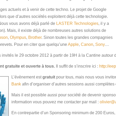
ges actuels et à venir de cette techno. Le projet de Google
ors que d’autres sociétés exploitent déjà cette technologie.
. Nous vous avons déjà parlé de
LASTER Technologies
, il y a
on). Mais, il existe déjà de nombreuses autres solutions de
pson
,
Olympus
,
Brother
. Sinon toutes les grandes compagnies
brevets. Pour en citer que quelqu’une
Apple
,
Canon
,
Sony
…
 invités le 29 octobre 2012 à partir de 19H à la Cantine autour d
t gratuite et ouverte à tous.
Il suffit de s’inscrire ici :
http://e
L’évènement est
gratuit
pour tous, mais nous vous invit
Bank
afin d’organiser d’autres sessions aussi complètes e
Mais il est possible aussi pour société de devenir sponso
information vous pouvez me contacter par mail :
olivier@
En contrepartie d’un Sponsoring minimum de 200 Euros, 