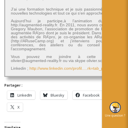
J’ai une formation technique et je suis passionné par les
nouvelles technologies et tout ce qui s’en approche.
Aujourd’hui je participe,à l’animation du blog
http://augmented-reality.fr. En 2011, nous avons créé avec
Gregory Maubon, l’association de promotion de la réalité
augmentée RA’pro dont je suis le président. Dans le cadre
des activités de RA’pro, je co-organise les ARuseCamp
(http://ARuseCamp.org) et j'interviens pour des
conférences, des ateliers ou du conseil et de
l'accompagnement.
Vous pouvez me joindre à cette adresse
olivier@augmented-reality.fr ou via skype olivier.schimpf
Linkedin ;
http://www.linkedin.com/profil.....rk=tab_pro
Partager :
LinkedIn
Bluesky
Facebook
X
Une question ?
Similaire