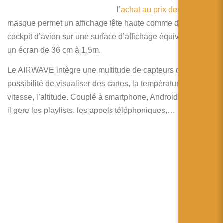
简体中文
l’
achat au prix de 599€
. Ce
masque permet un affichage tête haute comme dans un
日本語
cockpit d’avion sur une surface d’affichage équivalente à
Español
un écran de 36 cm à 1,5m.
Le AIRWAVE intègre une multitude de capteurs qui offre la
possibilité de visualiser des cartes, la température, la
vitesse, l’altitude. Couplé à smartphone, Android ou Apple,
il gere les playlists, les appels téléphoniques,…