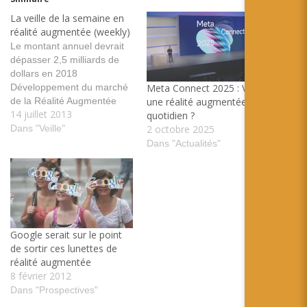
La veille de la semaine en
réalité augmentée (weekly)
Le montant annuel devrait
dépasser 2,5 milliards de
dollars en 2018
Développement du marché
Meta Connect 2025 : Vers
de la Réalité Augmentée
une réalité augmentée du
14 juillet 2013
booster par les projets des
quotidien ?
lunettes augmentée tags:
Dans "Veille"
2 octobre 2025
prospective Les lunettes
Dans "Actualités"
Recon Jet : une alternative
aux Google Glass à moitié
prix Un nouveau
concurrent. Nous avions
déjà parler de Recon
Instruments…
Google serait sur le point
de sortir ces lunettes de
réalité augmentée
8 février 2012
Dans "Prospectives"