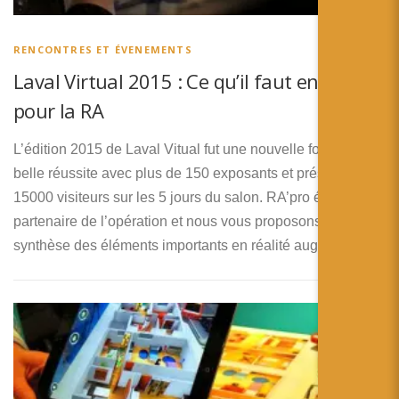
简体中文
日本語
RENCONTRES ET ÉVENEMENTS
Laval Virtual 2015 : Ce qu’il faut en retenir
Español
pour la RA
L’édition 2015 de Laval Vitual fut une nouvelle fois une
belle réussite avec plus de 150 exposants et prés de
15000 visiteurs sur les 5 jours du salon. RA’pro était
partenaire de l’opération et nous vous proposons notre
synthèse des éléments importants en réalité augmentée.