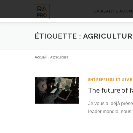
Aller
au
LA RÉALITÉ AUGM
contenu
ÉTIQUETTE :
AGRICULTUR
Accueil
»
Agriculture
ENTREPRISES ET STA
The future of f
Je vous ai déjà prése
leader mondial nous 