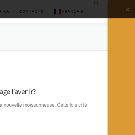
A RA
CONTACTS
FRANÇAIS
English
Français
Deutsch
简体中文
日本語
ge l’avenir?
Español
a nouvelle moissonneuse. Cette fois ci le