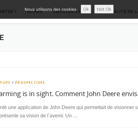
Ok
Not Ok
Nous utilisons des cookies.
ENTÉE ?
RA’PRO
SERVICES RA’PRO
ACTUALITÉ DE L
E
RTUPS
/
PROSPECTIVES
arming is in sight. Comment John Deere envisa
nté une application de John Deere qui permettait de visionner s
présente sa vision de l’avenir. Un …