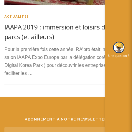
简体中文
日本語
ACTUALITÉS
IAAPA 2019 : immersion et loisirs dans les
Español
parcs (et ailleurs)
Pour la première fois cette année, RA’pro était invitée au
Une question ?
salon IAAPA Expo Europe par la délégation coréenne (
Digital Korea Park ) pour découvrir les entreprises et
faciliter les …
ABONNEMENT À NOTRE NEWSLETTER