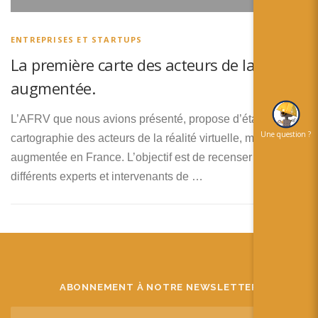
简体中文
日本語
ENTREPRISES ET STARTUPS
La première carte des acteurs de la réalité
Español
augmentée.
L’AFRV que nous avions présenté, propose d’établir la
Une question ?
cartographie des acteurs de la réalité virtuelle, mixte et
augmentée en France. L’objectif est de recenser les
différents experts et intervenants de …
ABONNEMENT À NOTRE NEWSLETTER