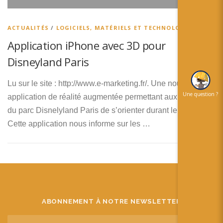
简体中文
日本語
ACTUALITÉS
/
LOGICIELS, MATÉRIELS ET TECHNOLOGIES
Application iPhone avec 3D pour
Español
Disneyland Paris
Lu sur le site : http://www.e-marketing.fr/. Une nouvelle
Une question ?
application de réalité augmentée permettant aux visiteurs
du parc Disnelyland Paris de s’orienter durant leur visite.
Cette application nous informe sur les …
ABONNEMENT À NOTRE NEWSLETTER