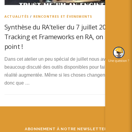
简体中文
日本語
ACTUALITÉS
/
RENCONTRES ET ÉVENEMENTS
Synthèse du RA’telier du 7 juillet 2020 :
Español
Tracking et Frameworks en RA, on fait le
point !
Dans cet atelier un peu spécial de juillet nous avons
Une question ?
beaucoup discuté des outils disponibles pour faire de la
réalité augmentée. Même si les choses changent vite et
donc que …
ABONNEMENT À NOTRE NEWSLETTER