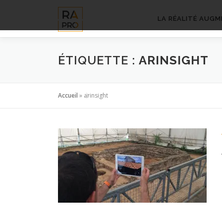
Aller
au
LA RÉALITÉ AUGM
contenu
ÉTIQUETTE :
ARINSIGHT
Accueil
»
arinsight