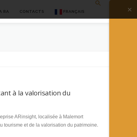
A RA
CONTACTS
FRANÇAIS
English
Français
Deutsch
简体中文
日本語
ant à la valorisation du
Español
reprise ARinsight, localisée à Malemort
 tourisme et de la valorisation du patrimoine.