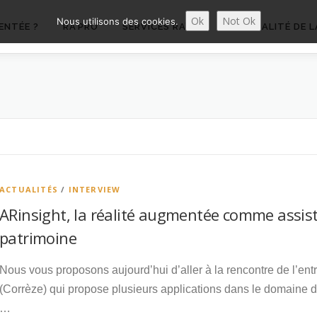
Ok
Not Ok
Nous utilisons des cookies.
ENTÉE ?
RA’PRO
SERVICES RA’PRO
ACTUALITÉ DE L
ACTUALITÉS
/
INTERVIEW
ARinsight, la réalité augmentée comme assist
patrimoine
Nous vous proposons aujourd’hui d’aller à la rencontre de l’ent
(Corrèze) qui propose plusieurs applications dans le domaine du
…