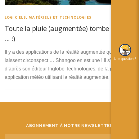
简体中文
日本語
LOGICIELS, MATÉRIELS ET TECHNOLOGIES
Toute la pluie (augmentée) tombe sur moi
Español
… :)
Il y a des applications de la réalité augmentée qui me
Une question ?
laissent circonspect … Shangoo en est une ! Il s’agit,
d’après son éditeur Inglobe Technologies, de la première
application météo utilisant la réalité augmentée.
ABONNEMENT À NOTRE NEWSLETTER