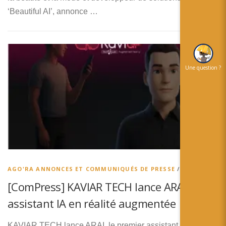
‘Beautiful AI’, annonce …
Une question ?
AGO'RA ANNONCES ET COMMUNIQUÉS DE PRESSE
/
AGO’RA
[ComPress] KAVIAR TECH lance ARAI, un
assistant IA en réalité augmentée
KAVIAR TECH lance ARAI, le premier assistant IA incarné