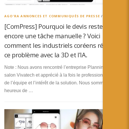
简体中文
日本語
AGO'RA ANNONCES ET COMMUNIQUÉS DE PRESSE
/
AGO’RA
[ComPress] Pourquoi le devis reste-t-il
Español
encore une tâche manuelle ? Voici
comment les industriels coréens résolvent
ce problème avec la 3D et l’IA.
Note : Nous avons rencontré l’entreprise Planningo sur le
salon Vivatech et apprécié à la fois le professionnalisme
de l’équipe et l’intérêt de la solution. Nous sommes donc
heureux de …