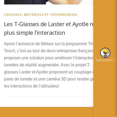
简体中文
日本語
LOGICIELS, MATÉRIELS ET TECHNOLOGIES
Les T-Glasses de Laster et Ayotle rendent
Español
plus simple l’interaction
Apres l’annonce de Metaio sur la programme Thermal
Touch, c’est au tour de deux entreprises françaises de
proposer une solution pour améliorer l’interaction des
Une question ?
lunettes de réalité augmentée. Avec le projet T-
glasses Laster et Ayotle proposent un couplage entre une
paire de lunette et une caméra 3D pour rendre gestuelle
les interactions de l’utilisateur.