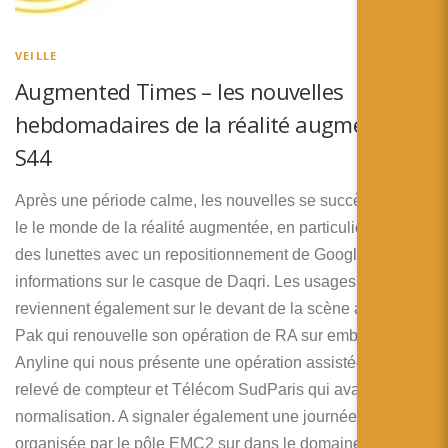
简体中文
日本語
VEILLE
Augmented Times – les nouvelles
Español
hebdomadaires de la réalité augmentée –
S44
Après une période calme, les nouvelles se succèdent dans
le le monde de la réalité augmentée, en particulier du coté
des lunettes avec un repositionnement de Google et des
informations sur le casque de Daqri. Les usages
reviennent également sur le devant de la scène avec Tetra
Pak qui renouvelle son opération de RA sur emballage,
Anyline qui nous présente une opération assistée de
relevé de compteur et Télécom SudParis qui avance sur la
normalisation. A signaler également une journée technique
organisée par le pôle EMC2 sur dans le domaine naval.