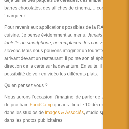
déjà utilisé des paquets de céréales, des emballages de
barres chocolatés, des affiches de cinéma,… comme
‘marqueur’.
Pour revenir aux applications possibles de la RA et la
cuisine. Je pense évidemment au menu.
Jamais un device,
tablette ou smartphone, ne remplacera les conseils d’un
serveur
. Mais nous pouvons imaginer un touriste étranger
arrivant devant un restaurant. Il pointe son téléphone en
direction de la carte sur la devanture. En suite, il a la
possibilité de voir en vidéo les différents plats.
Qu’en pensez vous ?
Nous aurons l’occasion, j’imagine, de parler de tout ça lors
du prochain
FoodCamp
qui aura lieu le 10 décembre 2011
dans les studios de
Images & Associés
, studio spécialisé
dans les photos publicitaires.