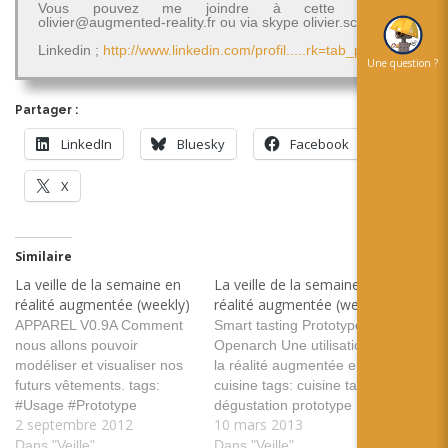
Vous pouvez me joindre à cette adresse
olivier@augmented-reality.fr ou via skype olivier.schimpf
Linkedin ;
http://www.linkedin.com/profil.....rk=tab_pro
Une question ?
Partager :
LinkedIn
Bluesky
Facebook
X
Similaire
La veille de la semaine en
La veille de la semaine en
réalité augmentée (weekly)
réalité augmentée (weekly)
APPAREL V0.9A Comment
Smart tasting Prototype |
nous allons pouvoir
Openarch Une utilisation de
modéliser et visualiser nos
la réalité augmentée en
futurs vêtements. tags:
cuisine tags: cuisine table
#Usage #Prototype
dégustation prototype Steve
2 septembre 2012
10 mars 2013
#OpenCV #ofxCv
Mann: My “Augmediated”
#ofxARToolkitPlus
Dans "Veille"
Life - IEEE Spectrum 35 ans
Dans "Veille"