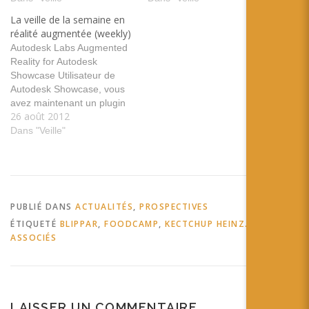
#ofxAssimpModelLoader
d'expérience sur les
La veille de la semaine en
#OpenGL #ofxUVC
lunettes pour augmenter la
réalité augmentée (weekly)
#ofxQTKitVideoGrabber
vision ! tags: Lunette
Autodesk Labs Augmented
#ofxYAML #ofxUI
expérience rencontre
Reality for Autodesk
#ofxXMLSettings Un Alien
ordinateur embarqué QR
Showcase Utilisateur de
en réalité augmentée sur
Codes in Layar? Yes! –
Autodesk Showcase, vous
votre T-shirt ? | Ufunk.net
Layar…
avez maintenant un plugin
Comment dynamiser son T-
26 août 2012
pour utiliser facilement de la
shirt? tags: #Usage #fun
réalité augmentée ! tags:
Dans "Veille"
#iPhone #Unity Actualité >
autodesk outil logiciel
Réalité augmentée : le…
showcase ExtraBold, un
portfolio en réalité
augmentée par Serial Cut |
Behind B : Inspiration
PUBLIÉ DANS
ACTUALITÉS
,
PROSPECTIVES
Everyday "Serial Cut" nous
ÉTIQUETÉ
BLIPPAR
,
FOODCAMP
,
KECTCHUP HEINZ.IMAGES &
propose un portfolio…
ASSOCIÉS
LAISSER UN COMMENTAIRE