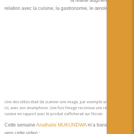
la réalité augmentée en
简体中文
relation avec la cuisine, la gastronomie, le œnologie…
日本語
Español
Une des idées était de scanner une image, par exemple un paquet de
riz, avec son smartphone. Une fois l’image reconnue une recette de
cuisine en rapport avec le produit s’afficherait sur l’écran.
Cette semaine
Anathalie MUKUNDWA
m’a transmit un lien
vers cette video :