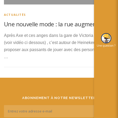
简体中文
日本語
ACTUALITÉS
Une nouvelle mode : la rue augmentée
Español
Après Axe et ces anges dans la gare de Victoria à Londres
(voir vidéo ci dessous) , c’est autour de Heineken de
Une question ?
proposer aux passants de jouer avec des personnages sur
…
ABONNEMENT À NOTRE NEWSLETTER