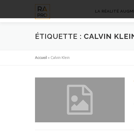
Aller
au
LA RÉALITÉ AUGM
contenu
ÉTIQUETTE :
CALVIN KLEI
Accueil
»
Calvin Klein