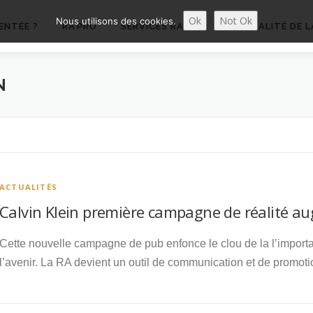
Ok
Not Ok
Nous utilisons des cookies.
ENTÉE ?
RA’PRO
SERVICES RA’PRO
ACTUALITÉ DE L
N
ACTUALITÉS
Calvin Klein première campagne de réalité a
Cette nouvelle campagne de pub enfonce le clou de la l’import
l’avenir. La RA devient un outil de communication et de promot