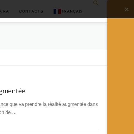
A RA
CONTACTS
FRANÇAIS
English
Français
Deutsch
简体中文
日本語
ugmentée
Español
ance que va prendre la réalité augmentée dans
ion de …