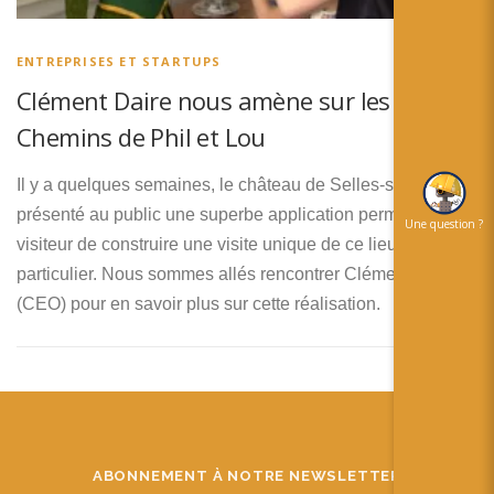
简体中文
日本語
ENTREPRISES ET STARTUPS
Clément Daire nous amène sur les
Español
Chemins de Phil et Lou
Il y a quelques semaines, le château de Selles-sur-Cher a
présenté au public une superbe application permettant au
Une question ?
visiteur de construire une visite unique de ce lieu si
particulier. Nous sommes allés rencontrer Clément Daire
(CEO) pour en savoir plus sur cette réalisation.
ABONNEMENT À NOTRE NEWSLETTER