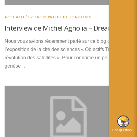
简体中文
日本語
ACTUALITÉS
/
ENTREPRISES ET STARTUPS
Interview de Michel Agnolia – DreamInReal
Español
Nous vous avions récemment parlé sur ce blog de
l’exposition de la cité des sciences « Objectifs Terre : la
révolution des satellites ». Pour connaitre un peu mieux la
genèse …
Une question ?