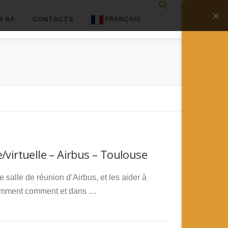
A RA
CONTACTS
FRANÇAIS
English
Français
Deutsch
简体中文
日本語
/virtuelle – Airbus – Toulouse
Español
 salle de réunion d’Airbus, et les aider à
notamment comment et dans …