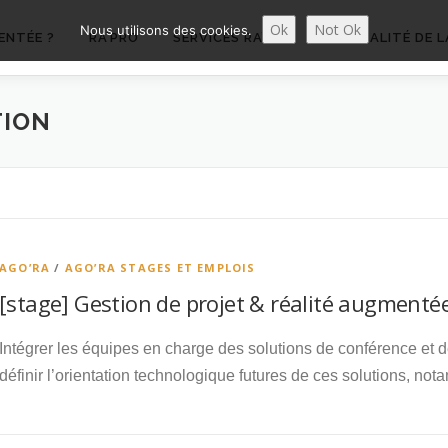
Ok
Not Ok
Nous utilisons des cookies.
ENTÉE ?
RA’PRO
SERVICES RA’PRO
ACTUALITÉ DE L
TION
AGO’RA
/
AGO’RA STAGES ET EMPLOIS
[stage] Gestion de projet & réalité augmentée
Intégrer les équipes en charge des solutions de conférence et de
définir l’orientation technologique futures de ces solutions, 