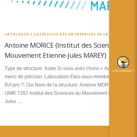
简体中文
日本語
Español
CATALOGUE
/
CATALOGUE DES ENTREPRISES DE LA RA
Antoine MORICE (Institut des Sciences du
Mouvement Etienne-Jules MAREY)
Type de structure: Autre Si vous avez choisi « Autre »
Une question ?
merci de préciser: Laboratoire Etes-vous membre de
RA’pro ?: Oui Nom de la structure: Antoine MORICE –
UMR 7287 Institut des Sciences du Mouvement Etienne-
Jules …