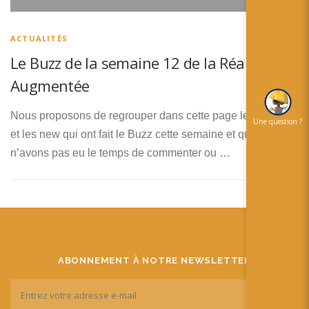
简体中文
日本語
ACTUALITÉS
Le Buzz de la semaine 12 de la Réalité
Español
Augmentée
Nous proposons de regrouper dans cette page les vidéos
Une question ?
et les new qui ont fait le Buzz cette semaine et que nous
n’avons pas eu le temps de commenter ou …
ABONNEMENT À NOTRE NEWSLETTER