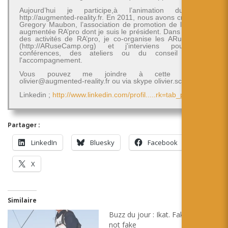
Aujourd’hui je participe,à l’animation du blog
http://augmented-reality.fr. En 2011, nous avons créé avec
Gregory Maubon, l’association de promotion de la réalité
augmentée RA’pro dont je suis le président. Dans le cadre
des activités de RA’pro, je co-organise les ARuseCamp
(http://ARuseCamp.org) et j'interviens pour des
conférences, des ateliers ou du conseil et de
l'accompagnement.
Vous pouvez me joindre à cette adresse
olivier@augmented-reality.fr ou via skype olivier.schimpf
Linkedin ;
http://www.linkedin.com/profil.....rk=tab_pro
Partager :
LinkedIn
Bluesky
Facebook
X
Similaire
Buzz du jour : Ikat. Fake or
not fake