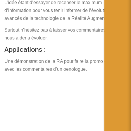
简体中文
L’idée étant d’essayer de recenser le maximum
d’information pour vous tenir informer de l’évolution et des
日本語
avancés de la technologie de la Réalité Augmentée.
Español
Surtout n’hésitez pas à laisser vos commentaires pour
nous aider à évoluer.
Applications :
Une démonstration de la RA pour faire la promo d’un vin
avec les commentaires d’un oenologue.