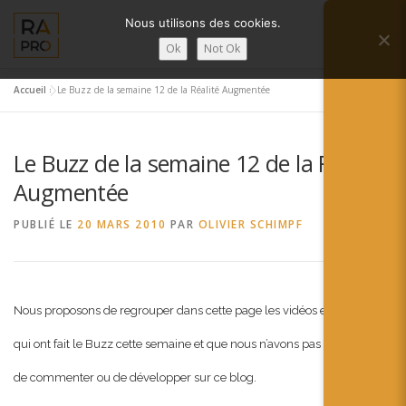
Aller
Nous utilisons des cookies.
au
Menu
contenu
Ok
Not Ok
Accueil
»
Le Buzz de la semaine 12 de la Réalité Augmentée
LA RÉALITÉ AUGMENTÉE ?
RA’PRO
Le Buzz de la semaine 12 de la Réalité
SERVICES RA’PRO
ACTUALITÉ DE LA RA
Augmentée
PUBLIÉ LE
20 MARS 2010
PAR
OLIVIER SCHIMPF
CONTACTS
FRANÇAIS
English
Nous proposons de regrouper dans cette page les vidéos et les new
Français
qui ont fait le Buzz cette semaine et que nous n’avons pas eu le temps
Deutsch
de commenter ou de développer sur ce blog.