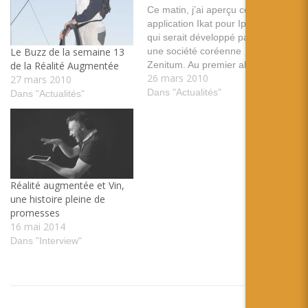
Ce matin, j’ai aperçu cette
application Ikat pour Iphone
qui serait développé par
une société coréenne
Le Buzz de la semaine 13
Zenitum. Au premier abord
de la Réalité Augmentée
26 mars 2010
j’ai trouvé l’application super
27 mars 2010
sympa, faire apparaître de
Dans "Actualités"
Dans "Actualités"
la réalité augmentée à partir
d’un simple Iphone et sans
marqueur. Nous pensons
que l’avenir de la réalité
augmentée passera par là.
…
Réalité augmentée et Vin,
une histoire pleine de
promesses
16 mai 2014
Dans "Interview"